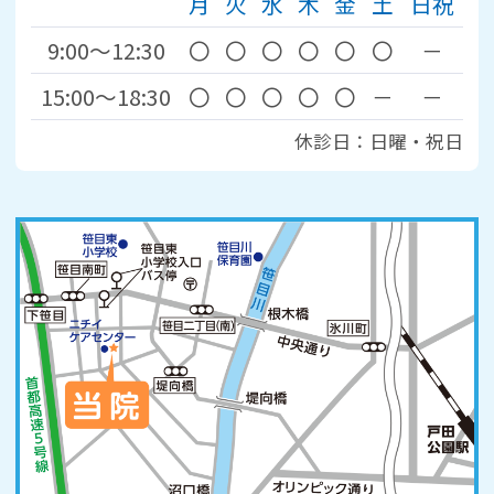
月
火
水
木
金
土
日祝
9:00～12:30
〇
〇
〇
〇
〇
〇
－
15:00～18:30
〇
〇
〇
〇
〇
－
－
休診日：日曜・祝日