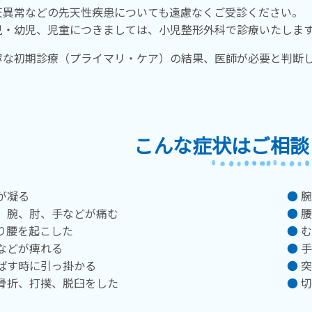
天異常などの先天性疾患についても遠慮なくご受診ください。
児・幼児、児童につきましては、小児整形外科で診療いたしま
寧な初期診療（プライマリ・ケア）の結果、医師が必要と判断
こんな症状はご相談
が凝る
腕
、腕、肘、手などが痛む
腰
り腰を起こした
む
などが痺れる
手
ばす時に引っ掛かる
突
骨折、打撲、脱臼をした
切