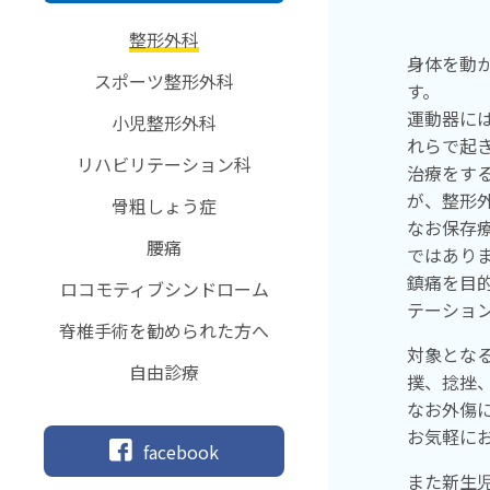
整形外科
身体を動
スポーツ整形外科
す。
運動器に
小児整形外科
れらで起
リハビリテーション科
治療をす
が、整形
骨粗しょう症
なお保存
腰痛
ではあり
鎮痛を目
ロコモティブシンドローム
テーショ
脊椎手術を勧められた方へ
対象とな
自由診療
撲、捻挫
なお外傷
お気軽に
facebook
また新生