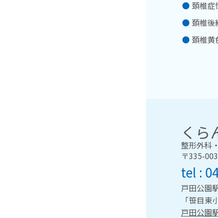
頚椎症
頚椎後
頚椎黄
くら
整形外科
〒335-0
0
戸田公園駅
「笹目東
戸田公園