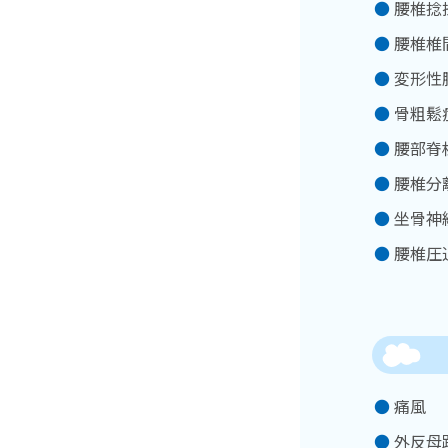
腰椎捻
腰椎椎
変形性
骨粗鬆
腰部脊
腰椎分
坐骨神
腰椎圧
痛風
外反母