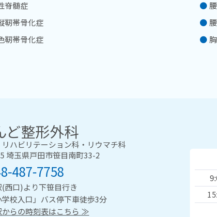
性脊髄症
腰
縦靭帯骨化症
腰
色靭帯骨化症
胸
んど整形外科
・リハビリテーション科・リウマチ科
035 埼玉県戸田市笹目南町33-2
48-487-7758
9
(西口)より下笹目行き
15
小学校入口」バス停下車徒歩3分
駅からの時刻表はこちら ≫