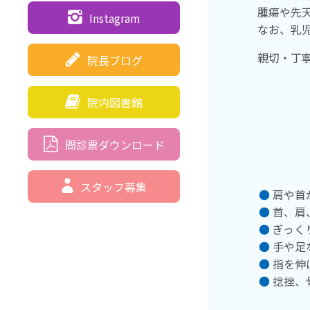
腫瘍や先
Instagram
なお、乳
親切・丁
院長ブログ
院内図書館
問診票ダウンロード
スタッフ募集
肩や首
首、肩
ぎっく
手や足
指を伸
捻挫、