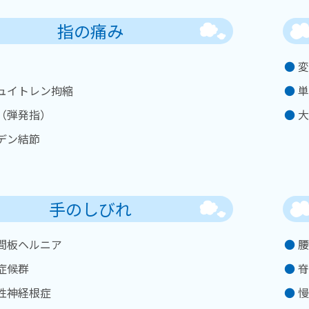
指の痛み
変
ュイトレン拘縮
単
（弾発指）
大
デン結節
手のしびれ
間板ヘルニア
腰
症候群
脊
性神経根症
慢