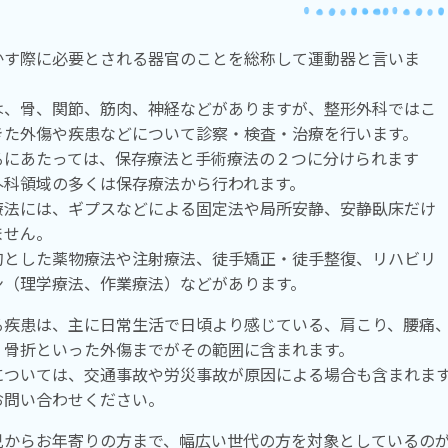
かす際に必要とされる器官のことを総称して運動器と言いま
は、骨、関節、筋肉、神経などがありますが、整形外科ではこ
きた外傷や疾患などについて診察・検査・治療を行います。
るにあたっては、保存療法と手術療法の２つに分けられます
外科領域の多くは保存療法から行われます。
療法には、ギプスなどによる固定法や局所安静、安静臥床だけ
ません。
的とした薬物療法や注射療法、徒手矯正・徒手整復、リハビリ
ン（理学療法、作業療法）などがあります。
る疾患は、主に日常生活で日頃より感じている、肩こり、腰痛
、骨折といった外傷までがその範囲に含まれます。
については、交通事故や労災事故が原因による場合も含まれま
お問い合わせください。
児からお年寄りの方まで、幅広い世代の方を対象としているの