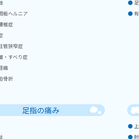
挫
足
間板ヘルニア
有
腰椎症
症
柱管狭窄症
離・すべり症
経痛
迫骨折
足指の痛み
上
趾
肘