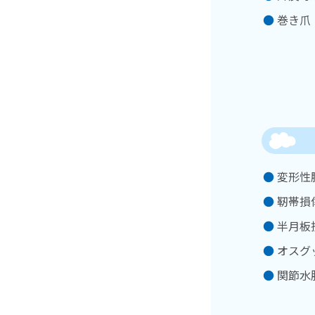
巻き爪
変形性
靭帯損
半月板
オスグ
関節水