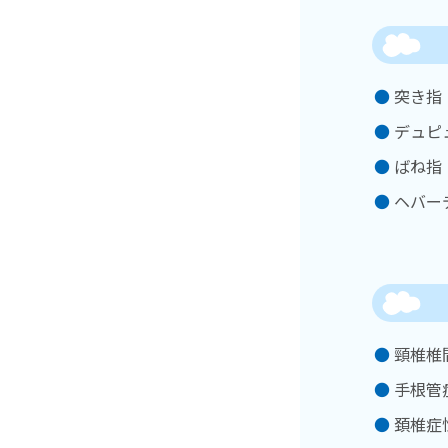
突き指
デュピ
ばね指
ヘバー
頸椎椎
手根管
頚椎症