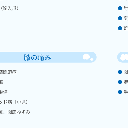
（陥入爪）
肘
変
離
膝の痛み
膝関節症
関
傷
腱
損傷
手
ッド病（小児）
腫、関節ねずみ