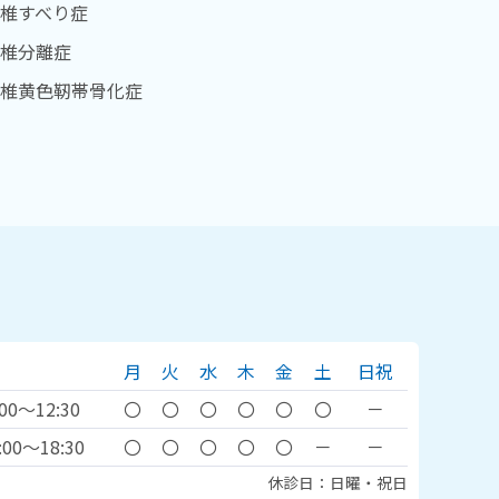
椎すべり症
椎分離症
椎黄色靭帯骨化症
月
火
水
木
金
土
日祝
:00～12:30
〇
〇
〇
〇
〇
〇
－
:00～18:30
〇
〇
〇
〇
〇
－
－
休診日：日曜・祝日